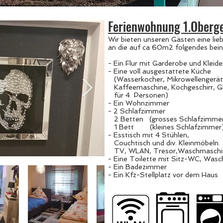
Ferienwohnung 1.Oberge
Wir bieten unseren Gästen eine lie
an die auf ca 60m2 folgendes bein
- Ein Flur mit Garderobe und Kleid
- Eine voll ausgestattete Küche
(Wasserkocher, Mikrowellengerät,
Kaffe
emaschine,
Kochgeschirr, G
für 4 Personen)
- Ein Wohnzimmer
- 2 Schlafzimmer
2 Betten (grosses Schlafzimme
1 Bett (kleines Schlafzimmer
- Esstisch mit 4 Stühlen,
Couchtisch und div. Kleinmöbeln.
TV, WLAN, Tresor,Waschmaschin
- Eine Toilette mit Sitz-WC, Was
- Ein Badezimmer
- Ein Kfz-Stellplatz vor dem Haus