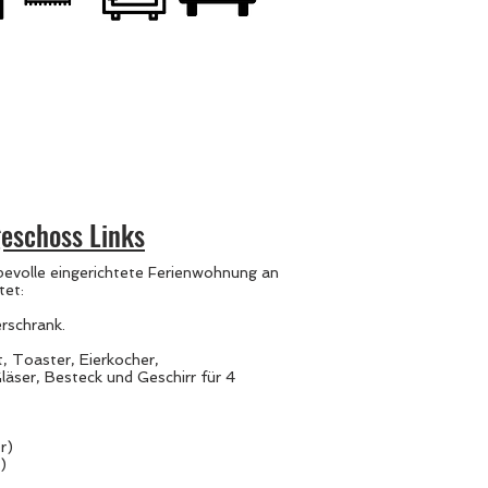
eschoss Links
ebevolle eingerichtete Ferienwohnung an
tet:
erschrank.
 Toaster, Eierkocher,
läser, Besteck und Geschirr für 4
r)
r)