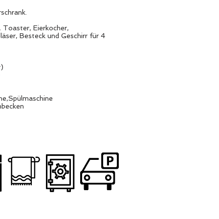
rschrank.
Toaster, Eierkocher,
läser, Besteck und Geschirr für 4
)
)
e,Spülmaschine
hbecken