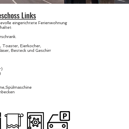
schoss Links
bevolle eingerichtete Ferienwohnung
haltet:
erschrank.
 Toaster, Eierkocher,
läser, Besteck und Geschirr
r)
)
e,Spülmaschine
chbecken