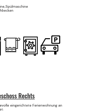
.
ne,Spülmaschine
chbecken
eschoss Rechts
bevolle eingerichtete Ferienwohnung an
et: