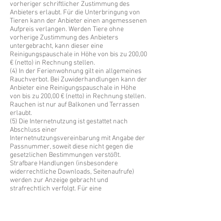
vorheriger schriftlicher Zustimmung des
Anbieters erlaubt. Für die Unterbringung von
Tieren kann der Anbieter einen angemessenen
Aufpreis verlangen. Werden Tiere ohne
vorherige Zustimmung des Anbieters
untergebracht, kann dieser eine
Reinigungspauschale in Höhe von bis zu 200,00
€ (netto) in Rechnung stellen.
(4) In der Ferienwohnung gilt ein allgemeines
Rauchverbot. Bei Zuwiderhandlungen kann der
Anbieter eine Reinigungspauschale in Höhe
von bis zu 200,00 € (netto) in Rechnung stellen.
Rauchen ist nur auf Balkonen und Terrassen
erlaubt.
(5) Die Internetnutzung ist gestattet nach
Abschluss einer
Internetnutzungsvereinbarung mit Angabe der
Passnummer, soweit diese nicht gegen die
gesetzlichen Bestimmungen verstößt.
Strafbare Handlungen (insbesondere
widerrechtliche Downloads, Seitenaufrufe)
werden zur Anzeige gebracht und
strafrechtlich verfolgt. Für eine
widerrechtliche Nutzung des Internets haftet
allein der Gast.
(6) Die Ein- und/oder Anbringung von